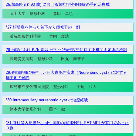
26.超高齢者(>90 歳) における頚椎症性脊髄症の手術治療成
岡山大学 整形外科 森田 卓也
*27.頚髄症を伴った首下がり症候群の一例
浜脇整形外科病院 竹内 慶法
28.当院における75 歳以上中下位頸椎疾患に対する椎間固定術の検討
長崎労災病院 整形外科 田丸 満智子
29.脊髄腹側に発生した巨大嚢胞性疾患（Neurenteric cyst）に対する
摘出術の経験
広島市立安佐市民病院 整形外科 中尾 和人
*30.Intramedullary neurenteric cyst の治療経験
熊本大学整形外科 藤本 徹
*31.脊柱管内硬膜外占拠性病変の鑑別診断にPET-MRI が有用であった
３例