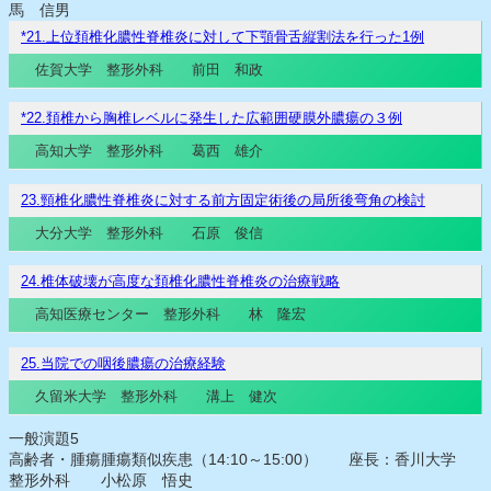
馬 信男
*21.上位頚椎化膿性脊椎炎に対して下顎骨舌縦割法を行った1例
佐賀大学 整形外科 前田 和政
*22.頚椎から胸椎レベルに発生した広範囲硬膜外膿瘍の３例
高知大学 整形外科 葛西 雄介
23.頸椎化膿性脊椎炎に対する前方固定術後の局所後弯角の検討
大分大学 整形外科 石原 俊信
24.椎体破壊が高度な頚椎化膿性脊椎炎の治療戦略
高知医療センター 整形外科 林 隆宏
25.当院での咽後膿瘍の治療経験
久留米大学 整形外科 溝上 健次
一般演題5
高齢者・腫瘍腫瘍類似疾患（14:10～15:00） 座長：香川大学
整形外科 小松原 悟史