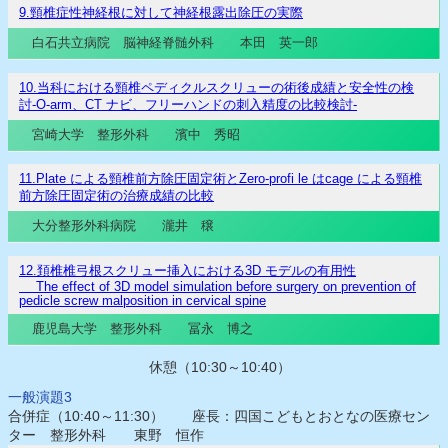
9.頸椎症性神経根に対して神経根露出除圧の実際
白石共立病院 脳神経脊髄外科 本田 英一郎
10.当科における頸椎ペディクルスクリューの術後成績と安全性の検
討-O-arm、CT ナビ、フリーハンドの刺入精度の比較検討-
宮崎大学 整形外科 濱中 秀昭
11.Plate による頸椎前方除圧固定術とZero-profi le はcage による頸椎
前方除圧固定術の治療成績の比較
大分整形外科病院 瀧井 穣
12.頚椎椎弓根スクリュー挿入における3D モデルの有用性
The effect of 3D model simulation before surgery on prevention of
pedicle screw malposition in cervical spine
鹿児島大学 整形外科 冨永 博之
休憩（10:30～10:40）
一般演題3
合併症（10:40～11:30） 座長：四国こどもとおとなの医療セン
ター 整形外科 東野 恒作