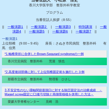
当番世話人 小松原 悟史
香川大学医学部 整形外科学教室
プログラム
当番世話人挨拶（8:55）
||
一般演題1
|
一般演題2
|
一般演題3
|
特別講演
|
一般
演題4
|
一般演題5
|
一般演題6
|
一般演題7
||
一般演題1
上位頸椎 (9:00～9:45) 座長：さぬき市民病院 整形外科 有
馬 信男
*1.軸椎骨折に合併したBrown-Sequrard syndromeの一例
香川労災病院 整形外科 荒瀧 慎也
*2.高度後頭部痛に対して上位頚椎固定術を施行した３例
那覇市立病院 整形外科 勢理客 ひさし
3.不安定性のない環軸関節亜脱臼に対する除圧固定法の治療成績 －
Magerl screw固定にC1後弓切除と両側骨移植を併用した方法－
愛媛大学脊椎センター 見崎 浩