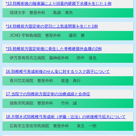
*13.頚椎術後の髄液漏により頭蓋内硬膜下水腫を生じた１例
琉球大学 整形外科 島袋 孝尚
*14.頚椎前方固定術の翌日に上気道閉塞を生じた1例
JCHO 宇和島病院 整形外科 藤田 勝
*15.頸椎前方固定術後に発生した脊椎硬膜外血腫の2例
伊万里有田共立病院 脳神経外科 田中 達也
16.頚椎椎弓形成術後のせん妄に対するリスク因子について
香川労災病院 整形外科 渡邉 典行
17.当院での頚椎前方固定術の治療成績と合併症
徳島市民病院 整形外科 竹内 誠
18.片開き式頚椎椎弓形成術（伊藤・辻法）の術後椎弓拡大について
広島市立安佐市民病院 整形外科 泉文 一郎