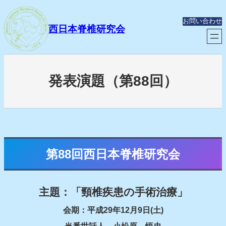
内
容
お問い合わせ
を
西日本脊椎研究会
ス
キ
ッ
プ
発表演題（第88回）
第88回西日本脊椎研究会
主題：「頸椎疾患の手術治療」
会期：平成29年12月9日(土)