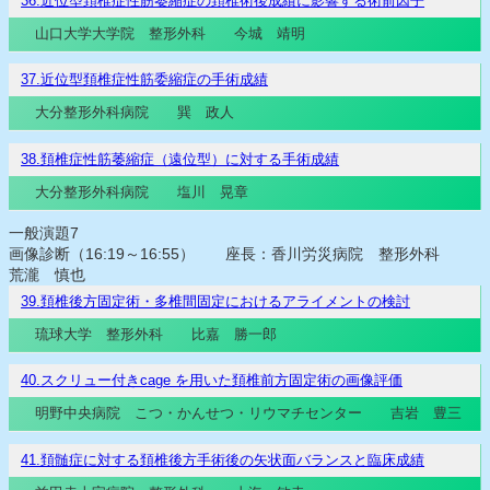
36.近位型頚椎症性筋萎縮症の頚椎術後成績に影響する術前因子
山口大学大学院 整形外科 今城 靖明
37.近位型頚椎症性筋委縮症の手術成績
大分整形外科病院 巽 政人
38.頚椎症性筋萎縮症（遠位型）に対する手術成績
大分整形外科病院 塩川 晃章
一般演題7
画像診断（16:19～16:55） 座長：香川労災病院 整形外科
荒瀧 慎也
39.頚椎後方固定術・多椎間固定におけるアライメントの検討
琉球大学 整形外科 比嘉 勝一郎
40.スクリュー付きcage を用いた頚椎前方固定術の画像評価
明野中央病院 こつ・かんせつ・リウマチセンター 吉岩 豊三
41.頚髄症に対する頚椎後方手術後の矢状面バランスと臨床成績