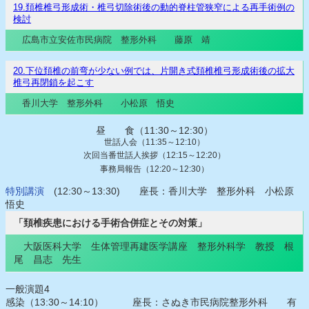
19.頚椎椎弓形成術・椎弓切除術後の動的脊柱管狭窄による再手術例の
検討
広島市立安佐市民病院 整形外科 藤原 靖
20.下位頚椎の前弯が少ない例では、片開き式頚椎椎弓形成術後の拡大
椎弓再閉鎖を起こす
香川大学 整形外科 小松原 悟史
昼 食（11:30～12:30）
世話人会（11:35～12:10）
次回当番世話人挨拶（12:15～12:20）
事務局報告（12:20～12:30）
特別講演
(12:30～13:30) 座長：香川大学 整形外科 小松原
悟史
「頚椎疾患における手術合併症とその対策」
大阪医科大学 生体管理再建医学講座 整形外科学 教授 根
尾 昌志 先生
一般演題4
感染（13:30～14:10） 座長：さぬき市民病院整形外科 有