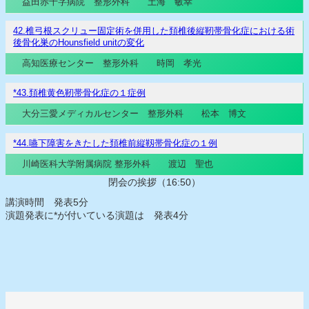
益田赤十字病院 整形外科 土海 敏幸
42.椎弓根スクリュー固定術を併用した頚椎後縦靭帯骨化症における術
後骨化巣のHounsfield unitの変化
高知医療センター 整形外科 時岡 孝光
*43.頚椎黄色靭帯骨化症の１症例
大分三愛メディカルセンター 整形外科 松本 博文
*44.嚥下障害をきたした頚椎前縦靱帯骨化症の１例
川崎医科大学附属病院 整形外科 渡辺 聖也
閉会の挨拶（16:50）
講演時間 発表5分
演題発表に*が付いている演題は 発表4分