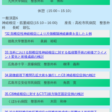
九州大学病院 整形外科 幸 博和
休憩（15:00～15:10）
一般演題6
神経根症・筋萎縮症(15:10～16:00) 座長：高松市民病院 整形外
科 長町 顕弘
*32.頚椎症性神経根症により片側横隔神経麻痺を呈した１例
徳島大学整形外科 眞鍋 裕昭
33.当科における頸椎症性神経根症に対する低侵襲手術の術後アライメ
ント変化と術後成績の検討
広島赤十字・原爆病院 整形外科 柳澤 義和
34.顕微鏡視下椎間孔拡大術を施行したC8 神経根症症例の検討
広島市立安佐市民病院 整形外科 角西 寛
35.C8神経根症に対するC7/T1前方除圧固定症例の検討
くぼかわ病院 整形外科 木田 和伸