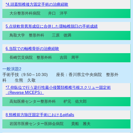
*4.頭蓋頸椎後方固定手術の治療経験
大分整形外科病院 井口 洋平
5.点状軟骨異形成症に合併した環軸椎脱臼の手術成績
鳥取大学 整形外科 三原 徳満
6.当院での軸椎骨折の治療経験
長崎労災病院 整形外科 吉田 周平
一般演題2
手術手技（9:50～10:30) 座長：香川県立中央病院 整形外
科 生熊 久敬
*7.仰臥位で行う逆行性最小侵襲頚椎椎弓根スクリュー固定術
（Reverse MICEPS）
高知医療センター整形外科 枦元 佑大郎
8.頸椎前方除圧固定手術におけるpitfalls
岩国市医療センター医師会病院 貴船 雅夫