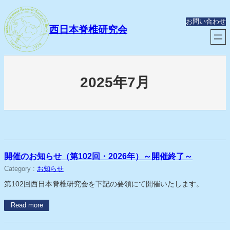
内
容
お問い合わせ
を
西日本脊椎研究会
ス
キ
ッ
プ
2025年7月
開催のお知らせ（第102回・2026年）～開催終了～
Category :
お知らせ
第102回西日本脊椎研究会を下記の要領にて開催いたします。
Read more