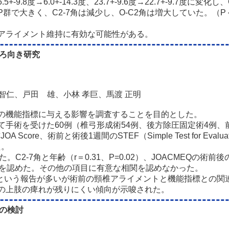
→6.0+-14.3度、23.7+-9.6度→22.7+-9.7度に変化し、C3LP
LP群で大きく、C2-7角は減少し、O-C2角は増大していた。（P＜0.01
べアライメント維持に有効な可能性がある。
後ろ向き研究
 智仁、戸田 雄、小林 孝巨、馬渡 正明
後の機能指標に与える影響を調査することを目的とした。
に対して手術を受けた60例（椎弓形成術54例、後方除圧固定術4
re、術前と術後1週間のSTEF（Simple Test for Evaluati
た。
2-7角と年齢（r＝0.31、P=0.02）、JOACMEQの術前後の
意な相関を認めた。その他の項目に有意な相関を認めなかった。
いう報告が多いが術前の頸椎アライメントと機能指標との関連
後の上肢の痺れが残りにくい傾向が示唆された。
トの検討