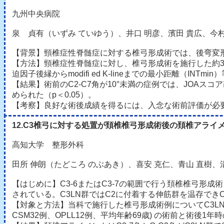
九州中央病院
泉 貞有（いずみ ていゆう）、井口 明彦、濱田 貴広、今村
【背景】頸椎症性脊髄症に対する椎弓形成術では、後弯変
【方法】頸椎症性脊髄症に対し、椎弓形成術を施行した約30例を対象とした。Xpと
迫因子後縁からmodifi ed K-lineまでの最小距離（I
【結果】術前のC2-C7角が10°未満の症例では、JOAスコア改
められた（p＜0.05）。
【考察】良好な術後成績を得るには、入念な術前評価が必
12.C3椎弓に対する処置が頚椎椎弓形成術後の頚椎アライ
高知大学 整形外科
田所 伸朗（たどころ のぶあき）、喜安 克仁、青山 直樹、
【はじめに】C3-6またはC3-7の範囲で行う頚椎椎弓形
されている。C3LN群ではC2に付着する伸筋群を温存でき
【対象と方法】当科で施行した椎弓形成術例についてC3LN群（
CSM32例、OPLL12例、平均年齢69歳) の術前と術後1