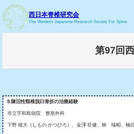
内
容
西日本脊椎研究会
を
The Western Japanese Research Society For Spine
ス
キ
ッ
プ
第97回
8.陳旧性頸椎脱臼骨折の治療経験
市立宇和島病院 整形外科
下野 雄大（しもの かつひろ）、金澤 壮健、林 瑞昭、楠