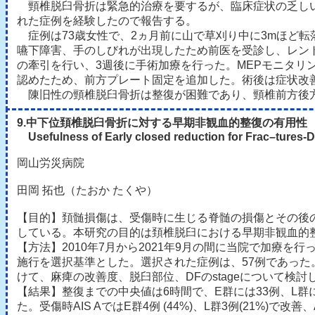
頸椎脱臼骨折は緊急的治療を要するが、臨床症状の乏しい
れた症例を経験したので報告する。
症例は73歳女性で、2ヵ月前に山で草刈り中に3mほど
嚥下障害、手のしびれが出現したため前医を受診し、レント
の牽引を行い、3週後に手術加療を行った。MEPモニタ
認めたため、前方プレート固定を追加した。術後は症状改
陳旧性の頸椎脱臼骨折は整復が困難であり、頸椎前方後
9.中下位頚椎脱臼骨折に対する早期非観血的整復の有用性
Usefulness of Early closed reduction for Frac
–
tures-D
岡山労災病院
田岡 拓也（たおか たくや）
【目的】頚髄損傷は、受傷時に生じる脊髄の損傷とその後
している。本研究の目的は頚椎脱臼における早期非観血的
【方法】2010年7月から2021年9月の間に当院で加療を行った頚椎損傷
施行を選択基準とした。選択された症例は、57例であった
けて、麻痺の改善度、脱臼部位、DFのstageについて検討
【結果】整復までの中央値は6時間で、E群には33例、L群には
た。受傷時AIS AではE群4例 (44%)、L群3例(21%)で