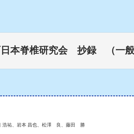
西日本脊椎研究会 抄録 （一
目 浩祐、岩本 昌也、松澤 良、藤田 勝