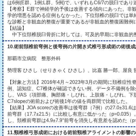
は6例(E群、1例;L群、5例)で、いずれもC6/7の脱臼で
【考察】E群で神経学的予後は改善する傾向にあった。非
学的増悪を認める症例もなかった。下位頚椎の脱臼では単純
な診断と非観血的整復が重要であるが非観血的整復困難例
【結論】
中下位頚椎脱臼骨折に対しては、可及的早期に非観血的
10.術前頚椎前弯例と後弯例の片開き式椎弓形成術の術後
那覇市立病院 整形外科
勢理客 ひさし（せりきゃく ひさし）、比嘉 勝一郎、屋良 
【対象と方法】2016年4月～2023年3月の期間に頚椎
例、認知症、C7椎体が確認できない例、データ不備例を除外した
し、VAS（項部痛、胸部痛・しびれ、上肢痛・しびれ、下肢痛・
C7slopeの術前および術後1年の値を両群間で比較した。
【結果】JOA scoreの改善率は後弯群（7例）の27.0±31.
前弯群（17.7±21.5）に比較し有意に低かった（p=0.
し、頚椎前弯群は4.9±7.9°前弯を消失し有意差を認めた（
11.頸椎椎弓形成術における術前頸椎アライメントの影響の