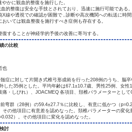
あり速やかに観血的整復を施行した。
観血的整復は安全な手技とされており、迅速に施行可能である。
X線や透視での確認が困難で , 診断や高次機関への転送に時
においては観血整復を施行すべき症例も存在する。
整復することが神経学的予後の改善に寄与する。
成績の比較
哲也
症性脊髄症に対して片開き式椎弓形成術を行った208例のうち、
35例とした。平均年齢は67.1±10.7歳、男性25例、女性1
しびれ）、JOACMEQ 各項目、頚椎パラメーターとしてO-C2角
6は前弯群（28例）の59.4±27.7％に比較し、有意に低かつ（p=0
035）。その他項目に有意差を認めなった。頚椎パラメーターの変化
p=0.032）。その他項目に変化を認めなった。
検討