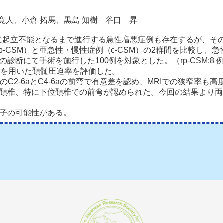
 寛人、小倉 拓馬、黒島 知樹 谷口 昇
に起立不能となるまで進行する急性増悪症例も存在するが、そ
-CSM）と亜急性・慢性症例（c-CSM）の2群間を比較し
Mの診断にて手術を施行した100例を対象とした。（rp-CSM:8 
I横断像を用いた頚髄圧迫率を評価した。
でのC2-6aとC4-6aの前弯で有意差を認め、MRIでの狭窄
り頚椎、特に下位頚椎での前弯が認められた。今回の結果より両因
因子の可能性がある。