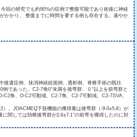
今回の研究でも約90%の症例で整復可能であり術後に神経
間がかかり、 整復までに時間を要する例も存在する。速やか
脳卒中後遺症例、抹消神経絞扼例、透析例、脊椎手術の既往
0例であった。C2-7角0°未満を後弯群、０°以上を前弯群と
、O-C2可動域、C2-7角、C2-7可動域、C2-7SVA、
.22）。JOACMEQ下肢機能の獲得量は後弯群（-9.0±5.8）が
量に関しては頚椎後弯群が2.6±7.1°の前弯を獲得したのに対