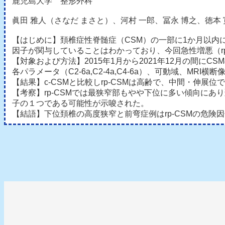
鹿児島大学 整形外科
眞田 雅人（さなだ まさと）、河村 一郎、冨永 博之、徳本
【はじめに】頚椎症性脊髄症（CSM）の一部に1か月以内
因子が関与していることはわかっており、今回急性増悪（rp
【対象および方法】2015年1月から2021年12月の間にCS
各パラメータ（C2-6a,C2-4a,C4-6a）、可動域、MR
【結果】c-CSMと比較しrp-CSMは高齢で、中間・伸展位
【考察】rp-CSMでは最狭窄部もやや下位に多い傾向にあ
子の１つである可能性が示唆された。
【結語】下位頚椎の高度狭窄と前弯症例はrp-CSMの危険