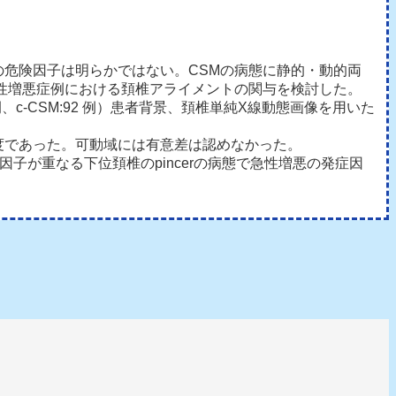
の危険因子は明らかではない。CSMの病態に静的・動的両
、急性増悪症例における頚椎アライメントの関与を検討した。
例、c-CSM:92 例）患者背景、頚椎単純X線動態画像を用いた
率も高度であった。可動域には有意差は認めなかった。
子が重なる下位頚椎のpincerの病態で急性増悪の発症因