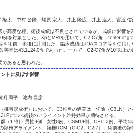
 隆太、中村 公隆、蛯原 宗大、井上 隆広、井上 逸人、宮近 
形が高度な程、術後成績は不良とされているが、成績に影響を
MRIを用いて、C2-C7角，center of gravity of the h
NTmin）等を術前・術後に計測した。臨床成績はJOAスコア等を使用し
善率は43.1±24.0％であった。一方で、C2-C7角が10°以
要であると思われた。
メントに及ぼす影響
溝渕 周平、池内 昌彦
成術（椎弓形成術）において、C3椎弓の処置は、切除（C3LN）
C3LPに比べ術後のアライメント維持効果が期待される。
17例：男性9例、女性8例、CSM14例、OPLL3例、平均年齢6
年時の頚椎アライメント、頚椎ROM（O-C2、C2-7）、術前後