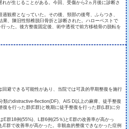
れが生じることがある。今回、受傷から2ヵ月後に診断さ
経過観察となっていた。その後、頸部の後弯、ふらつき、
の結果、陳旧性頸椎脱臼骨折と診断された。ハローベストで
を行った。後方整復固定後、術中透視で前方移植骨の脱転を
は回避できる可能性があり、当院では可及的早期整復を施行
ractive-flection(DF)、AIS D以上の麻痺、徒手整復
を行った群(E群)と晩期に徒手整復を行った群(L群)に分
18例(55%)、L群6例(25％)とE群の改善率が高かっ
を認めどちらもE群で改善率が高かった。非観血的整復できなかった症例