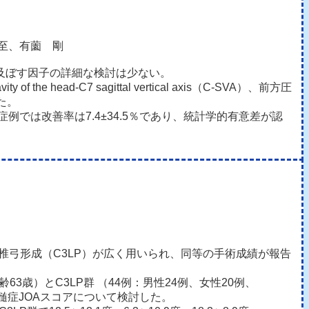
信至、有薗 剛
及ぼす因子の詳細な検討は少ない。
ead-C7 sagittal vertical axis（C-SVA）、前方圧
た。
上の症例では改善率は7.4±34.5％であり、統計学的有意差が認
と椎弓形成（C3LP）が広く用いられ、同等の手術成績が報告
3歳）とC3LP群 （44例：男性24例、女性20例、
の頚髄症JOAスコアについて検討した。