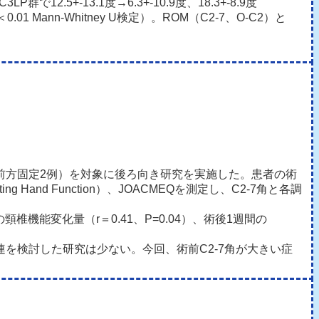
群で12.5+-13.1度→6.3+-10.9度、18.3+-8.9度
 Mann-Whitney U検定）。ROM（C2-7、O-C2）と
例、前方固定2例）を対象に後ろ向き研究を実施した。患者の術
ng Hand Function）、JOACMEQを測定し、C2-7角と各調
頸椎機能変化量（r＝0.41、P=0.04）、術後1週間の
を検討した研究は少ない。今回、術前C2-7角が大きい症