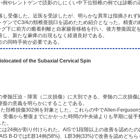
例やレントゲンで読影のしにくい中下位頸椎の例では診断の遅
転落し受傷した。近医を受診したが、明らかな異常は指摘されず
ゲンでC3/4の頸椎亜脱臼を認めたため紹介となった。精査
リング下に前方の癒着剥離と自家腸骨移植を行い、後方整復固定
善し、新たな麻痺の出現もなく経過良好である。
方の同時手術が必要である。
islocated of the Subaxial Cervical Spin
の脊髄圧迫・障害（二次損傷）に大別できる。脊髄の二次損傷
整復の意義を明らかにすることである。
302例を対象とした。これらの中でAllen-Ferguson分類のdist
。受傷から整復までにかかった時間の中央値よりも早期に徒手整復
した。
24例が割り付けられた。AISで1段階以上の改善を認めたのはE群
改善、AIS B-DではE群14例(58%)、L群3例(33%)で改善