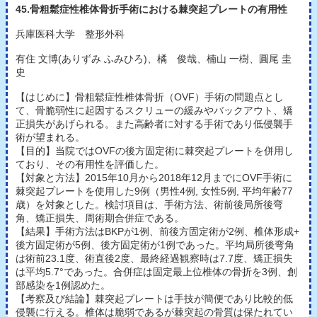
45.骨粗鬆症性椎体骨折手術における棘突起プレートの有用性
兵庫医科大学 整形外科
有住 文博(ありずみ ふみひろ)、橘 俊哉、楠山 一樹、圓尾 圭
史
【はじめに】骨粗鬆症性椎体骨折（OVF）手術の問題点とし
て、骨脆弱性に起因するスクリューの緩みやバックアウト、矯
正損失があげられる。また高齢者に対する手術であり低侵襲手
術が望まれる。
【目的】当院ではOVFの後方固定術に棘突起プレートを併用し
ており、その有用性を評価した。
【対象と方法】2015年10月から2018年12月までにOVF手術に
棘突起プレートを使用した9例（男性4例, 女性5例, 平均年齢77
歳）を対象とした。検討項目は、手術方法、術前後局所後弯
角、矯正損失、周術期合併症である。
【結果】手術方法はBKPが1例、前後方固定術が2例、椎体形成+
後方固定術が5例、後方固定術が1例であった。平均局所後弯角
は術前23.1度、術直後2度、最終経過観察時は7.7度、矯正損失
は平均5.7°であった。合併症は固定最上位椎体の骨折を3例、創
部感染を1例認めた。
【考察及び結論】棘突起プレートは手技が簡便であり比較的低
侵襲に行える。椎体は脆弱であるが棘突起の骨質は保たれてい