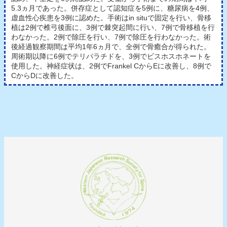
5.3ヵ月であった。併存症として認知症を5例に、糖尿病を4例、
虚血性心疾患を3例に認めた。手術はin situで固定を行い、骨移
植は2例で椎弓後面に、3例で棘突起間に行い、7例で骨移植を行
わなかった。2例で除圧を行い、7例で除圧を行わなかった。術
後経過観察期間は平均1年6ヵ月で、全例で骨癒合が得られた。
周術期以降に6例でテリパラチドを、3例でビスホスホネートを
使用した。神経症状は、2例でFrankel CからEに改善し、8例で
CからDに改善した。