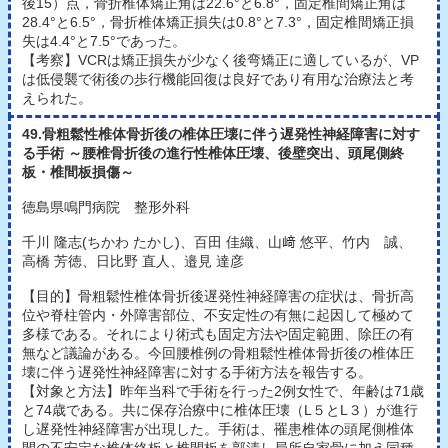
後15）点，骨折椎体矯正角は22.6°と6.8°，固定椎間矯正角は
28.4°と6.5°，骨折椎体矯正損失は0.8°と7.3°，固定椎間矯正損
失は4.4°と7.5°であった。
【考察】VCRは矯正損失が少なく後弯矯正に適しているが、VP
は低侵襲で術後の歩行機能回復は良好であり有用な治療法と考
えられた。
49.骨粗鬆性椎体骨折後の椎体圧壊に伴う遅発性神経障害に対す
る手術 ～腰椎骨折後の進行性椎体圧壊、後壁突出、頭尾側終
板・椎間板損傷～
徳島県鳴門病院 整形外科
千川 隆志(ちかわ たかし)、百田 佳織、山﨑 悠平、竹内 誠、
高橋 芳徳、日比野 直人、邉見 達彦
【目的】骨粗鬆性椎体骨折後遅発性神経障害の症状は、骨折高
位や脊柱管内・外障害部位、不安定性の有無に起因して極めて
多様である。それにより術式も固定方法や固定範囲、除圧の有
無など議論がある。今回腰椎例の骨粗鬆性椎体骨折後の椎体圧
壊に伴う遅発性神経障害に対する手術方法を報告する。
【対象と方法】昨年当科で手術を行った2例女性で、年齢は71歳
と74歳である。共に保存治療中に椎体圧壊（L５とL３）が進行
し遅発性神経障害が出現した。手術は、罹患椎体の頭尾側椎体
間の不安定な椎体終板と椎間板を郭清し局所自家骨に加え同種