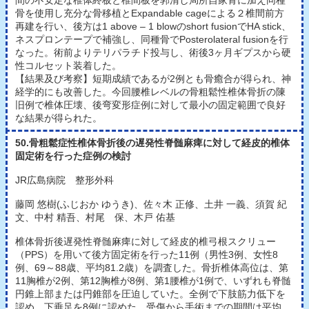
骨を使用し充分な骨移植とExpandable cageによる２椎間前方
再建を行い、後方は1 above – 1 blowのshort fusionでHA stick、
ネスプロンテープで補強し、同種骨でPosterolateral fusionを行
なった。術前よりテリパラチド投与し、術後3ヶ月ギプスから硬
性コルセット装着した。
【結果及び考察】短期成績であるが2例とも骨癒合が得られ、神
経学的にも改善した。今回腰椎レベルの骨粗鬆性椎体骨折の陳
旧例で椎体圧壊、後弯変形症例に対して最小の固定範囲で良好
な結果が得られた。
50.骨粗鬆症性椎体骨折後の遅発性脊髄麻痺に対して経皮的椎体
固定術を行った症例の検討
JR広島病院 整形外科
藤岡 悠樹(ふじおか ゆうき)、佐々木 正修、土井 一義、須賀 紀
文、中村 精吾、村尾 保、木戸 佑基
椎体骨折後遅発性脊髄麻痺に対して経皮的椎弓根スクリュー
（PPS）を用いて後方固定術を行った11例（男性3例、女性8
例、69～88歳、平均81.2歳）を調査した。骨折椎体高位は、第
11胸椎が2例、第12胸椎が8例、第1腰椎が1例で、いずれも脊髄
円錐上部または円錐部を圧迫していた。全例で下肢筋力低下を
認め、下垂足を8例に認めた。受傷から手術までの期間は平均