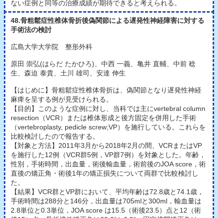
ない症例と同等の治療成績が期待できると考えられる。
48.骨粗鬆症性椎体骨折後偽関節による遅発性神経障害に対する
手術法の検討
広島大学大学院 整形外科
原田 崇弘(はらだ たかひろ)、中西 一義、亀井 直輔、中前 稔
生、森迫 泰貴、土川 雄司、安達 伸生
【はじめに】骨粗鬆症性椎体骨折は、偽関節となり遅発性神経
麻痺を呈する例が見受けられる。
【目的】このような症例に対し、当科では主にvertebral column
resection（VCR）または椎体形成と後方固定を併用した手術
（vertebroplasty, pedicle screw;VP）を施行している。これらを
比較検討したので報告する。
【対象と方法】2011年3月から2018年2月の間、VCRまたはVP
を施行した12例（VCR群5例，VP群7例）を対象とした。年齢，
性別，手術時間，出血量，術後輸血量，術前後のJOA score，術
直後の矯正角・術後1年の矯正損失について両群で比較検討し
た。
【結果】VCR群とVP群において、平均年齢は72.8歳と74.1歳，
手術時間は288分と146分，出血量は705mlと300ml，輸血量は
2.8単位と0.3単位，JOA score は15.5（術後23.5）点と12（術