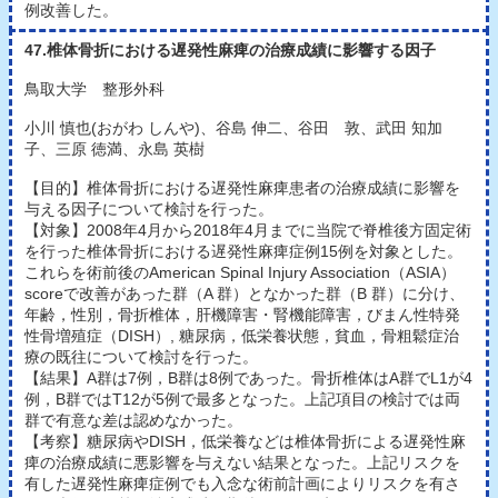
例改善した。
47.椎体骨折における遅発性麻痺の治療成績に影響する因子
鳥取大学 整形外科
小川 慎也(おがわ しんや)、谷島 伸二、谷田 敦、武田 知加
子、三原 徳満、永島 英樹
【目的】椎体骨折における遅発性麻痺患者の治療成績に影響を
与える因子について検討を行った。
【対象】2008年4月から2018年4月までに当院で脊椎後方固定術
を行った椎体骨折における遅発性麻痺症例15例を対象とした。
これらを術前後のAmerican Spinal Injury Association（ASIA）
scoreで改善があった群（A 群）となかった群（B 群）に分け、
年齢，性別，骨折椎体，肝機障害・腎機能障害，びまん性特発
性骨増殖症（DISH）, 糖尿病，低栄養状態，貧血，骨粗鬆症治
療の既往について検討を行った。
【結果】A群は7例，B群は8例であった。骨折椎体はA群でL1が4
例，B群ではT12が5例で最多となった。上記項目の検討では両
群で有意な差は認めなかった。
【考察】糖尿病やDISH，低栄養などは椎体骨折による遅発性麻
痺の治療成績に悪影響を与えない結果となった。上記リスクを
有した遅発性麻痺症例でも入念な術前計画によりリスクを有さ