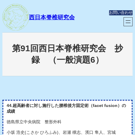
内
容
お問い合わせ
を
西日本脊椎研究会
ス
キ
ッ
プ
第91回西日本脊椎研究会 抄
録 （一般演題6）
44.超高齢者に対し施行した腰椎後方固定術（facet fusion）の
成績
徳島県立中央病院 整形外科
小坂 浩史(こさか ひろふみ)、岩瀬 穣志、濱口 隼人、宮城