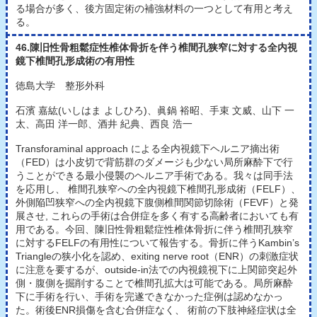
る場合が多く、後方固定術の補強材料の一つとして有用と考え
る。
46.陳旧性骨粗鬆症性椎体骨折を伴う椎間孔狭窄に対する全内視
鏡下椎間孔形成術の有用性
徳島大学 整形外科
石濱 嘉紘(いしはま よしひろ)、眞鍋 裕昭、手束 文威、山下 一
太、高田 洋一郎、酒井 紀典、西良 浩一
Transforaminal approach による全内視鏡下ヘルニア摘出術
（FED）は小皮切で背筋群のダメージも少ない局所麻酔下で行
うことができる最小侵襲のヘルニア手術である。我々は同手法
を応用し、 椎間孔狭窄への全内視鏡下椎間孔形成術（FELF）、
外側陥凹狭窄への全内視鏡下腹側椎間関節切除術（FEVF）と発
展させ, これらの手術は合併症を多く有する高齢者においても有
用である。今回、陳旧性骨粗鬆症性椎体骨折に伴う椎間孔狭窄
に対するFELFの有用性について報告する。骨折に伴うKambin’s
Triangleの狭小化を認め、exiting nerve root（ENR）の刺激症状
に注意を要するが、outside-in法での内視鏡視下に上関節突起外
側・腹側を掘削することで椎間孔拡大は可能である。局所麻酔
下に手術を行い、手術を完遂できなかった症例は認めなかっ
た。術後ENR損傷を含む合併症なく、 術前の下肢神経症状は全