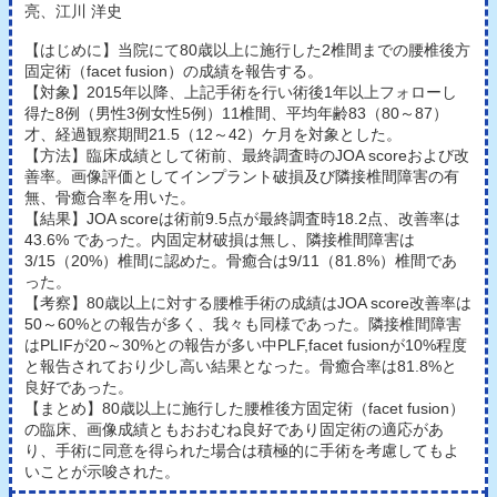
亮、江川 洋史
【はじめに】当院にて80歳以上に施行した2椎間までの腰椎後方
固定術（facet fusion）の成績を報告する。
【対象】2015年以降、上記手術を行い術後1年以上フォローし
得た8例（男性3例女性5例）11椎間、平均年齢83（80～87）
才、経過観察期間21.5（12～42）ケ月を対象とした。
【方法】臨床成績として術前、最終調査時のJOA scoreおよび改
善率。画像評価としてインプラント破損及び隣接椎間障害の有
無、骨癒合率を用いた。
【結果】JOA scoreは術前9.5点が最終調査時18.2点、改善率は
43.6% であった。内固定材破損は無し、隣接椎間障害は
3/15（20%）椎間に認めた。骨癒合は9/11（81.8%）椎間であ
った。
【考察】80歳以上に対する腰椎手術の成績はJOA score改善率は
50～60%との報告が多く、我々も同様であった。隣接椎間障害
はPLIFが20～30%との報告が多い中PLF,facet fusionが10%程度
と報告されており少し高い結果となった。骨癒合率は81.8%と
良好であった。
【まとめ】80歳以上に施行した腰椎後方固定術（facet fusion）
の臨床、画像成績ともおおむね良好であり固定術の適応があ
り、手術に同意を得られた場合は積極的に手術を考慮してもよ
いことが示唆された。