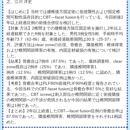
之、江川 洋史
【はじめに】当科では腰椎後方固定術に低侵襲性および固定椎
間可動性温存目的にCBT―facet fusionを行っている。今回術後2
年以上経過症例の術後合併症を検討した。
【対象 方法】2椎間までの腰椎後方除圧固定術を施行し2年以上
経過観察できた8例を対象とした。男性3例女性5例、手術時平均
年齢73.7（62-86）歳。術後経過観察期間は30.9（25-37）ヶ
月。評価方法はclear zoneの出現、骨癒合、隣接椎間・椎体障害
および椎間関節障害の有無。内固定材破損の有無について検討
した。
【結果】骨癒合は7例/8（87.5%）であった。最終調査時、clear
zone残存は2例/8（25%）であり、隣接椎間障害1
例/8（12.5%）、椎間関節障害は1例/3（12.5%）に認めた。隣
接椎体障害、内固定材破損症例は無かった。
【考察】骨癒合率はPLF80%前後PLIF90%程度と報告されてい
る。今回当科でのCBT-facet fusionは骨癒合率87.5%と良好な結
果であつた。CBT screwは刺入部位が椎間関節に近く術後隣接
の椎間関節への干渉が危惧されるが今回の結果では椎間関節障
害は1例であった。
【まとめ】2年以上経過したCBT―facet fusion症例の骨癒合率は
87.5%であった。隣接椎間障害、椎間関節障害をそれぞれ1例認
めた。