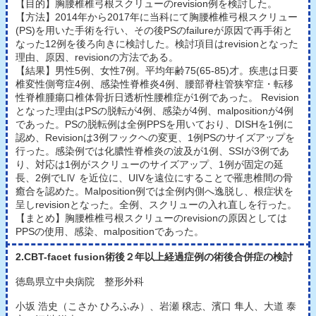
【目的】胸腰椎椎弓根スクリューのrevision例を検討した。
【方法】2014年から2017年に当科にて胸腰椎椎弓根スクリュー
(PS)を用いた手術を行い、その後PSのfailureが原因で再手術と
なった12例を後ろ向きに検討した。検討項目はrevisionとなった
理由、原因、revisionの方法である。
【結果】男性5例、女性7例。平均年齢75(65-85)才。疾患は日要
椎変性側弯症4例、感染性脊椎炎4例、腰部脊柱管狭窄症・転移
性脊椎腫瘍口椎体骨折日透析性腰椎症が1例であった。 Revision
となった理由はPSの脱転が4例、感染が4例、malpositionが4例
であった。PSの脱転例は全例PPSを用いており、DISHを1例に
認め、Revisionは3例フックヘの変更、1例PSのサイズアップを
行った。感染例では化膿性脊椎炎の波及が1例、SSIが3例であ
り、対応は1例がスクリューのサイズアップ、1例が固定の延
長、2例でLⅣ を近位に、UIVを遠位にすることで罹患椎間の骨
癒合を認めた。Malposition例では全例内側へ逸脱し、根症状を
呈しrevisionとなった。全例、スクリューの入れ直しを行った。
【まとめ】胸腰椎椎弓根スクリューのrevisionの原因としては
PPSの使用、感染、malpositionであった。
2.
CBT-facet fusion術後２年以上経過症例の術後合併症の検討
徳島県立中央病院 整形外科
小坂 浩史（こさか ひろふみ）、岩瀬 穣志、濱口 隼人、大道 泰