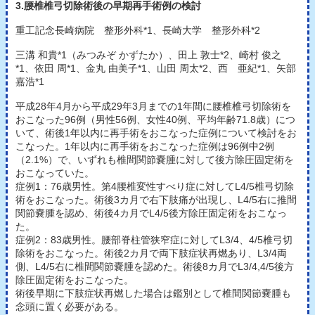
3.腰椎椎弓切除術後の早期再手術例の検討
重工記念長崎病院 整形外科*1、長崎大学 整形外科*2
三溝 和貴*1（みつみぞ かずたか）、田上 敦士*2、崎村 俊之
*1、依田 周*1、金丸 由美子*1、山田 周太*2、西 亜紀*1、矢部
嘉浩*1
平成28年4月から平成29年3月までの1年間に腰椎椎弓切除術を
おこなった96例（男性56例、女性40例、平均年齢71.8歳）につ
いて、術後1年以内に再手術をおこなった症例について検討をお
こなった。1年以内に再手術をおこなった症例は96例中2例
（2.1%）で、いずれも椎間関節嚢腫に対して後方除圧固定術を
おこなっていた。
症例1：76歳男性。第4腰椎変性すべり症に対してL4/5椎弓切除
術をおこなった。術後3カ月で右下肢痛が出現し、L4/5右に推間
関節嚢腫を認め、術後4カ月でL4/5後方除圧固定術をおこなっ
た。
症例2：83歳男性。腰部脊柱管狭窄症に対してL3/4、4/5椎弓切
除術をおこなった。術後2カ月で両下肢症状再燃あり、L3/4両
側、L4/5右に椎間関節嚢腫を認めた。術後8カ月でL3/4,4/5後方
除圧固定術をおこなった。
術後早期に下肢症状再燃した場合は鑑別として椎間関節嚢腫も
念頭に置く必要がある。