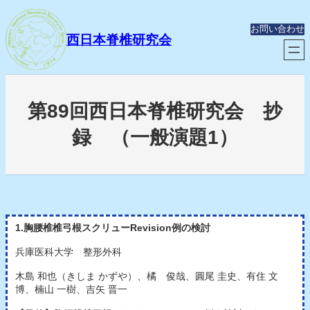
内
容
お問い合わせ
を
西日本脊椎研究会
ス
キ
ッ
プ
第89回西日本脊椎研究会 抄
録 （一般演題1）
1.胸腰椎椎弓根スクリューRevision例の検討
兵庫医科大学 整形外科
木島 和也（きしま かずや）、橘 俊哉、圓尾 圭史、有住 文
博、楠山 一樹、吉矢 晋一