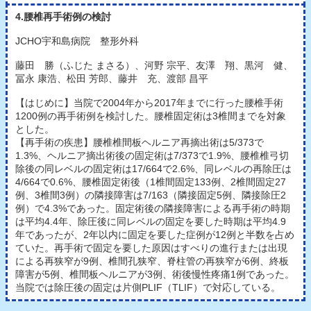
4.腰椎再手術例の検討
JCHO宇和島病院 整形外科
藤田 勝（ふじた まさる）、河野 宗平、友澤 翔、黒河 健、
冨永 康浩、松田 芳郎、藤井 充、渡部 昌平
【はじめに】当院で2004年から2017年までに行った腰椎手術
1200例の再手術例を検討した。腰椎固定術は3椎間までを対象
とした。
【再手術の疾患】腰椎椎間板ヘルニア再摘出術は5/373で
1.3%、ヘルニア摘出術後の固定術は7/373で1.9%、腰椎椎弓切
除後の同レベルの固定術は17/664で2.6%、同レベルの再除圧は
4/664で0.6%、腰椎固定術後（1椎間固定133例、2椎間固定27
例、3椎間3例）の隣接障害は7/163（隣接固定5例、隣接除圧2
例）で4.3%であった。固定術後の隣接障害による再手術の時期
は平均4.4年、除圧後に同レベルの固定を要した時期は平均4.9
年であったが、2年以内に固定を要した症例が12例と半数を占め
ていた。再手術で固定を要した原因はすべりの進行または出現
による再狭窄が9例、椎間孔狭窄、脊柱管の再狭窄が6例、終板
障害が5例、椎間板ヘルニアが3例、術後慢性疼痛1例であった。
当院では除圧後の固定は片側PLIF（TLIF）で対応している。