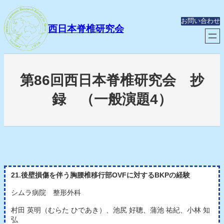
内
容
お問い合わせ
を
西日本脊椎研究会
ス
キ
ッ
プ
第86回西日本脊椎研究会 抄
録 （一般演題4）
21.後壁損傷を伴う胸腰椎移行部OVFに対するBKPの経験
シムラ病院 整形外科
村田 英明（むらた ひであき）、池尻 好聰、蒲池 祐紀、小林 知
弘