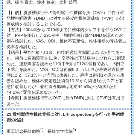
武、橋本 貴士、鈴木 修身、土川 雄司
【目的】胸腰椎移行部の骨粗鬆症性椎体骨折（OVF）に伴う遅
発性神経障害（DND）に対する経皮的椎体形成術（PVP）の治
療成績を検討することである。
【方法】2004年から2010年までに椎体内クレフトを伴うOVFに
対しPVPを施行した291例中、胸腰椎移行部でDNDを認めた24
例を検討した。VAS、ODI、椎体不安定性、椎体後壁の脊柱管占
拠率を検討した。
【結果】平均年齢78.1歳、術後経過観察期間は21.2か月であっ
た。術前に運動障害を11例、姿勢性の下肢痛やしびれを13例認
めた。運動障害を認めた11例中9例はT12の骨折であり、6例で
下垂足を認めた。VAS、ODIは術前8.0、71.8％が最終経過観察
時に2.2、37.1% へと有意に改善した。麻痺は術後1か月から改
善を認めた。椎体不安定性は術前10.5°から術後1か月2.7°と有
意に改善したが、脊柱管占拠率は術前44.5%から術後1か月
44.1%と変化を認めなかった。
【考察】胸腰椎移行部のOVFに伴うDNDに対してPVPは有用で
あった。
23.骨粗鬆症性椎体骨折に対しLIF corpectomyを行った手術症
例の検討
1)
2)
重工記念長崎病院
、長崎大学病院