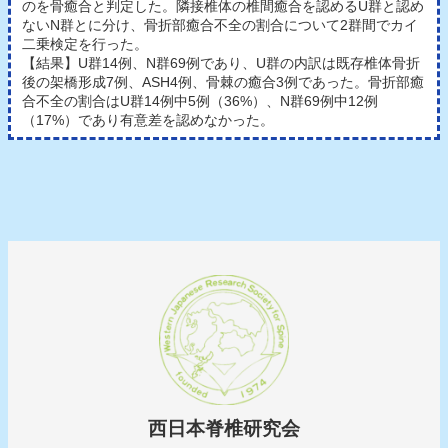
のを骨癒合と判定した。隣接椎体の椎間癒合を認めるU群と認め
ないN群とに分け、骨折部癒合不全の割合について2群間でカイ
二乗検定を行った。
【結果】U群14例、N群69例であり、U群の内訳は既存椎体骨折
後の架橋形成7例、ASH4例、骨棘の癒合3例であった。骨折部癒
合不全の割合はU群14例中5例（36%）、N群69例中12例
（17%）であり有意差を認めなかった。
西日本脊椎研究会