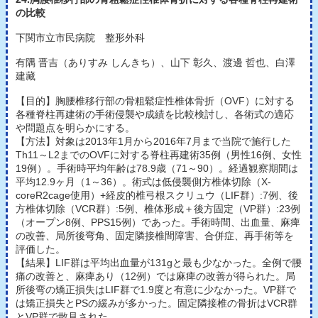
の比較
下関市立市民病院 整形外科
有隅 晋吉（ありすみ しんきち）、山下 彰久、渡邊 哲也、白澤
建藏
【目的】胸腰椎移行部の骨粗鬆症性椎体骨折（OVF）に対する
各種脊柱再建術の手術侵襲や成績を比較検討し、各術式の適応
や問題点を明らかにする。
【方法】対象は2013年1月から2016年7月まで当院で施行した
Th11～L2までのOVFに対する脊柱再建術35例（男性16例、女性
19例）。手術時平均年齢は78.9歳（71～90）。経過観察期間は
平均12.9ヶ月（1～36）。術式は低侵襲側方椎体切除（X-
coreR2cage使用）+経皮的椎弓根スクリュウ（LIF群）:7例、後
方椎体切除（VCR群）:5例、椎体形成＋後方固定（VP群）:23例
（オープン8例、PPS15例）であった。手術時間、出血量、麻痺
の改善、局所後弯角、固定隣接椎間障害、合併症、再手術等を
評価した。
【結果】LIF群は平均出血量が131gと最も少なかった。全例で腰
痛の改善と、麻痺あり（12例）では麻痺の改善が得られた。局
所後弯の矯正損失はLIF群で1.9度と有意に少なかった。VP群で
は矯正損失とPSの緩みが多かった。固定隣接椎の骨折はVCR群
とVP群で散見された。