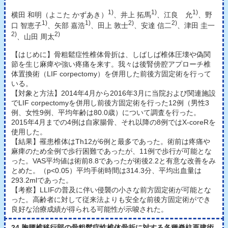
1)
1)
1)
横田 和明（よこた かずあき）
、井上 拓馬
、江良 允
、野
1)
1)
2)
2)
口 智恵子
、矢部 嘉浩
、田上 敦士
、安達 信二
、津田 圭一
2)
2)
、山田 周太
【はじめに】骨粗鬆症性椎体骨折は、しばしば椎体圧壊や偽関
節を生じ麻痺や強い疼痛を来す。我々は後腎傍腔アプローチ椎
体置換術（LIF corpectomy）を併用した前後方固定術を行って
いる。
【対象と方法】2014年4月から2016年3月に当院および関連施設
でLIF corpectomyを併用し前後方固定術を行った12例（男性3
例、女性9例、平均年齢は80.0歳）について調査を行った。
2015年4月までの4例は自家腸骨、それ以降の8例ではX-coreRを
使用した。
【結果】罹患椎体はTh12が6例と最多であった。術前は疼痛や
麻痺のため全例で歩行困難であったが、11例で歩行が可能とな
った。VAS平均値は術前8.8であったが術後2.2と有意な改善をみ
とめた。（p<0.05）平均手術時間は314.3分、平均出血量は
293.2mlであった。
【考察】LLIFの普及に伴い侵襲の小さな前方固定術が可能とな
った。高齢者に対して従来法よりも安全な前後方固定術ができ
良好な治療成績が得られる可能性が示唆された。
24.胸腰椎移行部の骨粗鬆症性椎体骨折に対する各種脊柱再建術