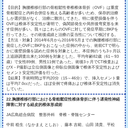
【目的】胸腰椎移行部の骨粗鬆性脊椎椎体骨折（OVF）は重度
骨粗鬆症と内科合併症を抱える高齢者が多いため、保存的治療
しか選択肢がなく、治療に難渋してきた。特に後壁損傷を伴う
OVFは椎体不安定性が著明で、偽関節発生や局所後弯変形を来
す症例が多い。我々はこれらのOVFに対して発症早期にBKPを
行ってきた。その術後成績と治療の妥当性について検討する。
【方法・対象】2014年6月から2016年5月までの胸腰椎移行部に
発症したOVFにBKPをおこなった症例の中から、術前CTで明ら
かに後壁損傷を認めた症例を対象とした。本症例のうち3ヶ月以
上追跡調査出来た100例を対象とした。平均年齢82歳（61～93
歳）で女性89例、男性11例であった。術後3ヶ月でCT検査およ
びX－P撮影は立位側面像と仰臥位側面像で椎体不安定性および
セメント安定性評価を行った。
【結果】手術時間は平均20分（15～46分）で、挿入セメント量
は平均7.0ccだった。ほぼ全例で疼痛および椎体不安定性は消失
していた。
22.胸腰椎移行部における骨粗鬆症性椎体骨折に伴う遅発性神経
障害に対する経皮的椎体形成術
JA広島総合病院 整形外科 脊椎・脊髄センター
中前 稔生（なかまえ としお）、藤本 吉範、山田 清貴、平松