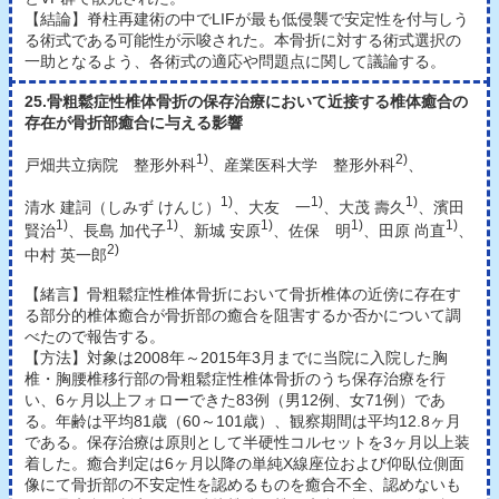
【結論】脊柱再建術の中でLIFが最も低侵襲で安定性を付与しう
る術式である可能性が示唆された。本骨折に対する術式選択の
一助となるよう、各術式の適応や問題点に関して議論する。
25.骨粗鬆症性椎体骨折の保存治療において近接する椎体癒合の
存在が骨折部癒合に与える影響
1)
2)
戸畑共立病院 整形外科
、産業医科大学 整形外科
、
1)
1)
1)
清水 建詞（しみず けんじ）
、大友 一
、大茂 壽久
、濱田
1)
1)
1)
1)
1)
賢治
、長島 加代子
、新城 安原
、佐保 明
、田原 尚直
、
2)
中村 英一郎
【緒言】骨粗鬆症性椎体骨折において骨折椎体の近傍に存在す
る部分的椎体癒合が骨折部の癒合を阻害するか否かについて調
べたので報告する。
【方法】対象は2008年～2015年3月までに当院に入院した胸
椎・胸腰椎移行部の骨粗鬆症性椎体骨折のうち保存治療を行
い、6ヶ月以上フォローできた83例（男12例、女71例）であ
る。年齢は平均81歳（60～101歳）、観察期間は平均12.8ヶ月
である。保存治療は原則として半硬性コルセットを3ヶ月以上装
着した。癒合判定は6ヶ月以降の単純X線座位および仰臥位側面
像にて骨折部の不安定性を認めるものを癒合不全、認めないも